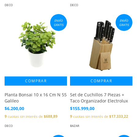
DECO
DECO
ENVÍO
ENVÍO
GRATIS
GRATIS
Planta Bonsai 10 x 16 Cm N 55
Set de Cuchillos 7 Piezas +
Galileo
Taco Organizador Electrolux
$6.200,00
$155.999,00
9
cuotas sin interés de
$688,89
9
cuotas sin interés de
$17.333,22
DECO
BAZAR