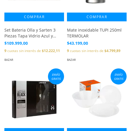
Set Bateria Olla y Sarten 3
Mate inoxidable TUPI 250ml
Piezas Tapa Vidrio Azul y
TERMOLAR
Negra Sabores Marmicoc
$109.999,00
$43.199,00
9
cuotas sin interés de
$12.222,11
9
cuotas sin interés de
$4.799,89
BAZAR
BAZAR
ENVÍO
ENVÍO
GRATIS
GRATIS