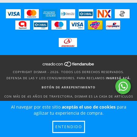
COPYRIGHT DISMAR - 2026. TODOS LOS DERECHOS RESERVADOS.
DEFENSA DE LAS Y LOS CONSUMIDORES. PARA RECLAMOS
INGRESÁ ACÁ.
BOTÓN DE ARREPENTIMIENTO
CON MÁS DE 45 AÑOS DE TRAYECTORIA, DISMAR ES LA CASA DE ARTÍCULOS
DEL HOGAR DE SAN JUAN
Al navegar por este sitio
aceptás el uso de cookies
para
agilizar tu experiencia de compra.
ENTENDIDO