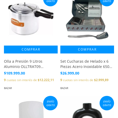
GRATIS
GRATIS
Olla a Presión 9 Litros
Set Cucharas de Helado x 6
Aluminio OLLTRAT09
Piezas Acero Inoxidable 65018
Marmicoc
Gamuza
$109.999,00
$26.999,00
9
cuotas sin interés de
$12.222,11
9
cuotas sin interés de
$2.999,89
BAZAR
BAZAR
ENVÍO
ENVÍO
GRATIS
GRATIS