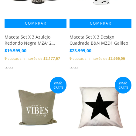
Maceta Set X 3 Azulejo
Maceta Set X 3 Design
Redondo Negra MZA12
Cuadrada B&N MZD1 Galileo
Galileo
$19.599,00
$23.999,00
9
cuotas sin interés de
$2.177,67
9
cuotas sin interés de
$2.666,56
DECO
DECO
ENVÍO
ENVÍO
GRATIS
GRATIS