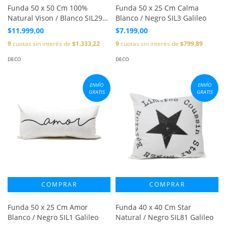
Funda 50 x 50 Cm 100%
Funda 50 x 25 Cm Calma
Natural Vison / Blanco SIL29
Blanco / Negro SIL3 Galileo
Galileo
$11.999,00
$7.199,00
9
cuotas sin interés de
$1.333,22
9
cuotas sin interés de
$799,89
DECO
DECO
ENVÍO
ENVÍO
GRATIS
GRATIS
Funda 50 x 25 Cm Amor
Funda 40 x 40 Cm Star
Blanco / Negro SIL1 Galileo
Natural / Negro SIL81 Galileo