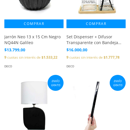
Jarrón Neo 13 x 15 Cm Negro
Set Dispenser + Difusor
NQ44N Galileo
Transparente con Bandeja
Bamboo N7 DP7 Galileo
$13.799,00
$16.000,00
9
cuotas sin interés de
$1.533,22
9
cuotas sin interés de
$1.777,78
DECO
DECO
ENVÍO
ENVÍO
GRATIS
GRATIS