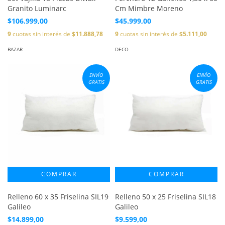
Granito Luminarc
Cm Mimbre Moreno
$106.999,00
$45.999,00
9
cuotas sin interés de
$11.888,78
9
cuotas sin interés de
$5.111,00
BAZAR
DECO
ENVÍO
ENVÍO
GRATIS
GRATIS
Relleno 60 x 35 Friselina SIL19
Relleno 50 x 25 Friselina SIL18
Galileo
Galileo
$14.899,00
$9.599,00