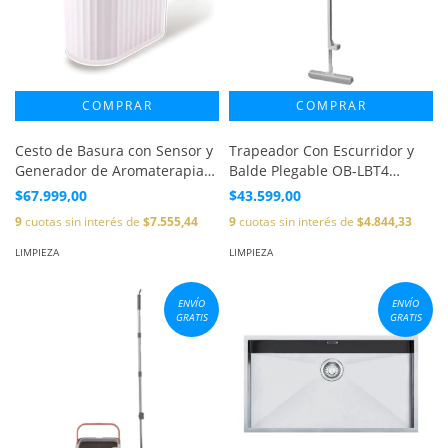
Cesto de Basura con Sensor y
Trapeador Con Escurridor y
Generador de Aromaterapia
Balde Plegable OB-LBT4
Ovalado 4 Litros OBS4LA
Onebox
$67.999,00
$43.599,00
Onebox
9
cuotas sin interés de
$7.555,44
9
cuotas sin interés de
$4.844,33
LIMPIEZA
LIMPIEZA
ENVÍO
ENVÍO
GRATIS
GRATIS