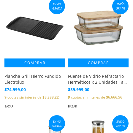
ENVÍO
ENVÍO
GRATIS
GRATIS
Plancha Grill Hierro Fundido
Fuente de Vidrio Refractario
Electrolux
Herméticos x 2 Unidades Tapa
de Bambú Electrolux
$74.999,00
$59.999,00
9
cuotas sin interés de
$8.333,22
9
cuotas sin interés de
$6.666,56
BAZAR
BAZAR
ENVÍO
ENVÍO
GRATIS
GRATIS