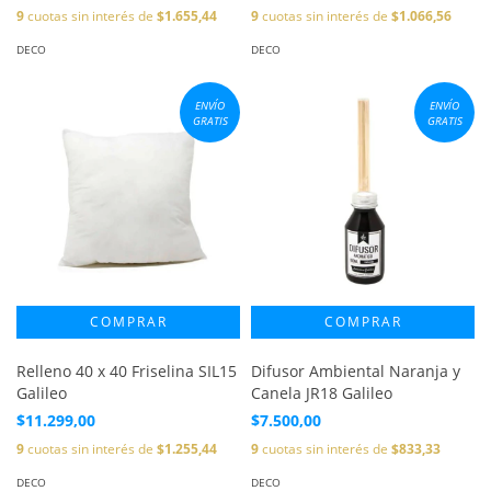
9
cuotas sin interés de
$1.655,44
9
cuotas sin interés de
$1.066,56
DECO
DECO
ENVÍO
ENVÍO
GRATIS
GRATIS
Relleno 40 x 40 Friselina SIL15
Difusor Ambiental Naranja y
Galileo
Canela JR18 Galileo
$11.299,00
$7.500,00
9
cuotas sin interés de
$1.255,44
9
cuotas sin interés de
$833,33
DECO
DECO