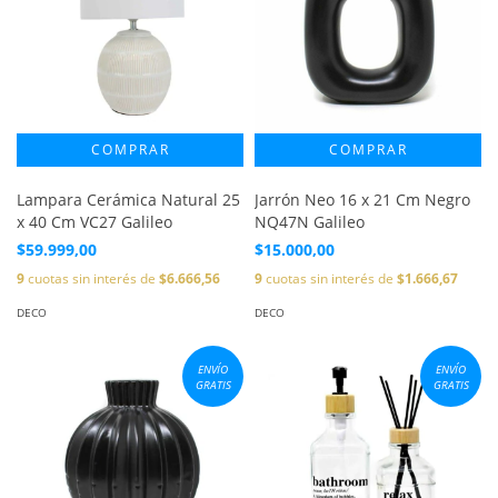
Lampara Cerámica Natural 25
Jarrón Neo 16 x 21 Cm Negro
x 40 Cm VC27 Galileo
NQ47N Galileo
$59.999,00
$15.000,00
9
cuotas sin interés de
$6.666,56
9
cuotas sin interés de
$1.666,67
DECO
DECO
ENVÍO
ENVÍO
GRATIS
GRATIS