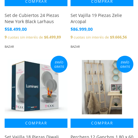
Set de Cubiertos 24 Piezas
Set Vajilla 19 Piezas Zelie
New York Black Larhaus
Arcopal
$58.499,00
$86.999,00
9
cuotas sin interés de
$6.499,89
9
cuotas sin interés de
$9.666,56
BAZAR
BAZAR
ENVÍO
ENVÍO
GRATIS
GRATIS
Set Vajilla 18 Piezas Diwali
Perchero 12 Ganchos 1,80 x 60