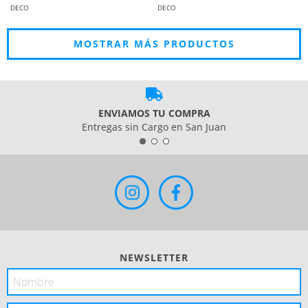
DECO
DECO
MOSTRAR MÁS PRODUCTOS
ENVIAMOS TU COMPRA
Entregas sin Cargo en San Juan
NEWSLETTER