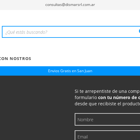
consultas@dismarsrl.com.ar
CON NOSTROS
Envios Gratis en San Juan
Si te arrepentiste de una comp
formulario
con tu número de 
desde que recibiste el product