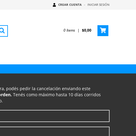
CREAR CUENTA
-
INICIAR SESIÓN
0
Items
|
$0,00
ra, podés pedir la cancelación enviando este
orden.
Tenés como máximo hasta 10 días corridos
o.