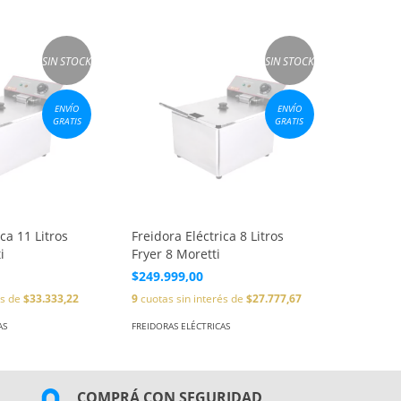
SIN STOCK
SIN STOCK
ENVÍO
ENVÍO
GRATIS
GRATIS
ica 11 Litros
Freidora Eléctrica 8 Litros
i
Fryer 8 Moretti
$249.999,00
és de
$33.333,22
9
cuotas sin interés de
$27.777,67
AS
FREIDORAS ELÉCTRICAS
COMPRÁ CON SEGURIDAD