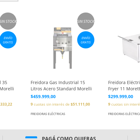
SIN STOCK
SIN STOCK
ENVÍO
ENVÍO
GRATIS
GRATIS
l 35
Freidora Gas Industrial 15
Freidora Eléctr
Morelli
Litros Acero Standard Morelli
Fryer 11 Morett
$459.999,00
$299.999,00
.333,22
9
cuotas sin interés de
$51.111,00
9
cuotas sin inter
FREIDORAS ELÉCTRICAS
FREIDORAS ELÉCTRIC
PAGÁ COMO QUIERAS