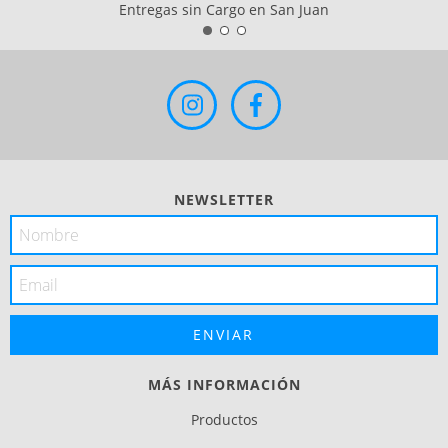
Entregas sin Cargo en San Juan
NEWSLETTER
MÁS INFORMACIÓN
Productos