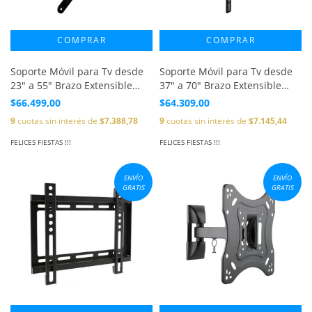
Soporte Móvil para Tv desde
Soporte Móvil para Tv desde
23" a 55" Brazo Extensible
37" a 70" Brazo Extensible
JHR51443 Jahro
Giratorio JHR29463 Jahro
$66.499,00
$64.309,00
9
cuotas sin interés de
$7.388,78
9
cuotas sin interés de
$7.145,44
FELICES FIESTAS !!!
FELICES FIESTAS !!!
ENVÍO
ENVÍO
GRATIS
GRATIS