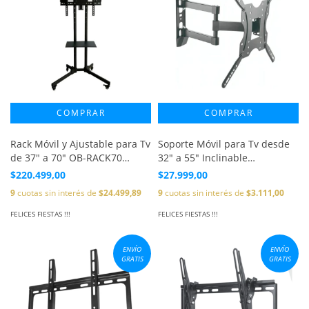
Rack Móvil y Ajustable para Tv
Soporte Móvil para Tv desde
de 37" a 70" OB-RACK70
32" a 55" Inclinable
Onebox
Articulable TV3255M Philco
$220.499,00
$27.999,00
9
cuotas sin interés de
$24.499,89
9
cuotas sin interés de
$3.111,00
FELICES FIESTAS !!!
FELICES FIESTAS !!!
ENVÍO
ENVÍO
GRATIS
GRATIS