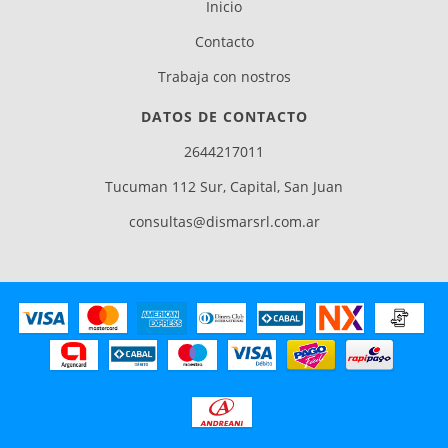
Inicio
Contacto
Trabaja con nostros
DATOS DE CONTACTO
2644217011
Tucuman 112 Sur, Capital, San Juan
consultas@dismarsrl.com.ar