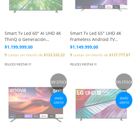
Smart Tv Led 60" AI UHD 4K
Smart Tv Led 65" UHD 4K
ThinQ α Generación
Frameless Android TV
60UQ8050PSB LG
TE65UA10 Enova
$1.199.999,00
$1.149.999,00
9
cuotas sin interés de
$133.333,22
9
cuotas sin interés de
$127.777,67
FELICES FIESTAS !!!
FELICES FIESTAS !!!
SIN STOCK
SIN STOCK
ENVÍO
ENVÍO
GRATIS
GRATIS