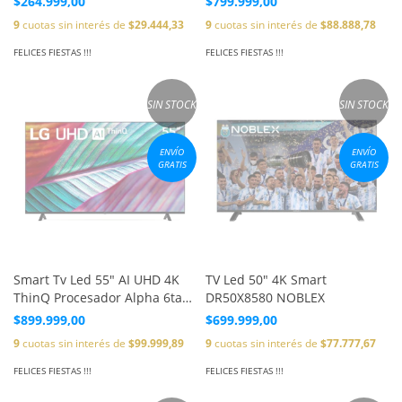
$264.999,00
$799.999,00
9
cuotas sin interés de
$29.444,33
9
cuotas sin interés de
$88.888,78
FELICES FIESTAS !!!
FELICES FIESTAS !!!
SIN STOCK
SIN STOCK
ENVÍO
ENVÍO
GRATIS
GRATIS
Smart Tv Led 55" AI UHD 4K
TV Led 50" 4K Smart
ThinQ Procesador Alpha 6ta
DR50X8580 NOBLEX
Gen con Inteligencia Artificial
$899.999,00
$699.999,00
55UR8750PSA LG
9
cuotas sin interés de
$99.999,89
9
cuotas sin interés de
$77.777,67
FELICES FIESTAS !!!
FELICES FIESTAS !!!