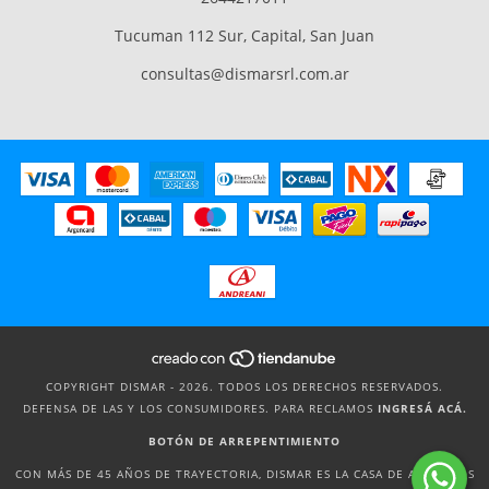
Tucuman 112 Sur, Capital, San Juan
consultas@dismarsrl.com.ar
COPYRIGHT DISMAR - 2026. TODOS LOS DERECHOS RESERVADOS.
DEFENSA DE LAS Y LOS CONSUMIDORES. PARA RECLAMOS
INGRESÁ ACÁ.
BOTÓN DE ARREPENTIMIENTO
CON MÁS DE 45 AÑOS DE TRAYECTORIA, DISMAR ES LA CASA DE ARTÍCULOS