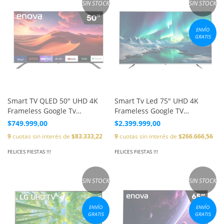
SIN STOCK
SIN STOCK
ENVÍO
GRATIS
Smart TV QLED 50" UHD 4K
Smart Tv Led 75" UHD 4K
Frameless Google Tv
Frameless Google TV
TE50UG10 Enova
TE75UG10 Enova
$749.999,00
$2.399.999,00
9
cuotas sin interés de
$83.333,22
9
cuotas sin interés de
$266.666,56
FELICES FIESTAS !!!
FELICES FIESTAS !!!
SIN STOCK
SIN STOCK
ENVÍO
ENVÍO
GRATIS
GRATIS