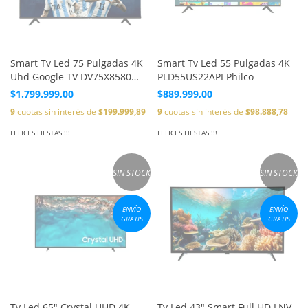
Smart Tv Led 75 Pulgadas 4K
Smart Tv Led 55 Pulgadas 4K
Uhd Google TV DV75X8580
PLD55US22API Philco
Noblex
$1.799.999,00
$889.999,00
9
cuotas sin interés de
$199.999,89
9
cuotas sin interés de
$98.888,78
FELICES FIESTAS !!!
FELICES FIESTAS !!!
SIN STOCK
SIN STOCK
ENVÍO
ENVÍO
GRATIS
GRATIS
Tv Led 65" Crystal UHD 4K
Tv Led 43" Smart Full HD LNV-