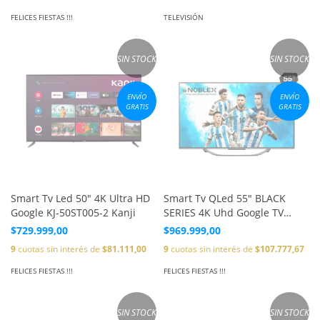
FELICES FIESTAS !!!
TELEVISIÓN
SIN STOCK
SIN STOCK
ENVÍO
ENVÍO
GRATIS
GRATIS
Smart Tv Led 50" 4K Ultra HD
Smart Tv QLed 55" BLACK
Google KJ-50ST005-2 Kanji
SERIES 4K Uhd Google TV
DR55X9500 Noblex
$729.999,00
$969.999,00
9
cuotas sin interés de
$81.111,00
9
cuotas sin interés de
$107.777,67
FELICES FIESTAS !!!
FELICES FIESTAS !!!
SIN STOCK
SIN STOCK