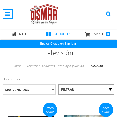
0
INICIO
PRODUCTOS
CARRITO
Envios Gratis en San Juan
Televisión
Inicio
-
Televisión, Celulares, Tecnología y Sonido
-
Televisión
Ordenar por
FILTRAR
ENVÍO
ENVÍO
GRATIS
GRATIS