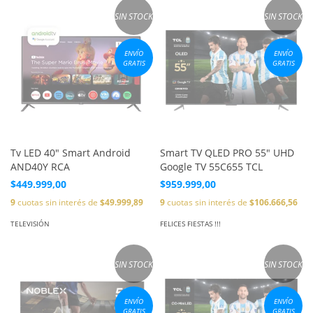
SIN STOCK
SIN STOCK
ENVÍO
ENVÍO
GRATIS
GRATIS
Tv LED 40" Smart Android
Smart TV QLED PRO 55" UHD
AND40Y RCA
Google TV 55C655 TCL
$449.999,00
$959.999,00
9
cuotas sin interés de
$49.999,89
9
cuotas sin interés de
$106.666,56
TELEVISIÓN
FELICES FIESTAS !!!
SIN STOCK
SIN STOCK
ENVÍO
ENVÍO
GRATIS
GRATIS