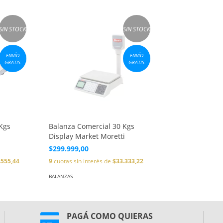
SIN STOCK
SIN STOCK
ENVÍO
ENVÍO
GRATIS
GRATIS
Kgs
Balanza Comercial 30 Kgs
Display Market Moretti
$299.999,00
.555,44
9
cuotas sin interés de
$33.333,22
BALANZAS
PAGÁ COMO QUIERAS