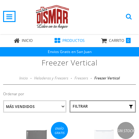
0
INICIO
PRODUCTOS
CARRITO
Envios Gratis en San Juan
Freezer Vertical
Inicio
-
Heladeras y Freezers
-
Freezers
-
Freezer Vertical
Ordenar por
FILTRAR
ENVÍO
SIN STOCK
GRATIS