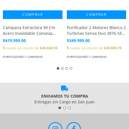
Campana Extractora 90 Cm
Purificador 2 Motores Blanco 2
Acero Inoxidable Convexa
Turbinas Sensa Duo 3876-SEZ
Spar
Spar
$419.999,00
$349.999,00
9
cuotas sin interés de
$46.666,56
9
cuotas sin interés de
$38.888,78
PURIFICADORES Y CAMPANAS
PURIFICADORES Y CAMPANAS
ENVIAMOS TU COMPRA
Entregas sin Cargo en San Juan