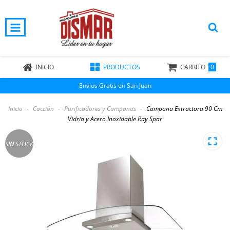
0
INICIO
PRODUCTOS
CARRITO
Envios Gratis en San Juan
Inicio
-
Cocción
-
Purificadores y Campanas
-
Campana Extractora 90 Cm
Vidrio y Acero Inoxidable Ray Spar
SIN STOCK