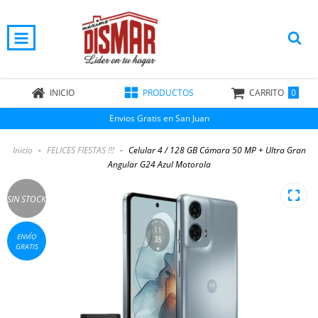
0
INICIO
PRODUCTOS
CARRITO
Envios Gratis en San Juan
Inicio
-
FELICES FIESTAS !!!
-
Celular 4 / 128 GB Cámara 50 MP + Ultra Gran
Angular G24 Azul Motorola
SIN STOCK
ENVÍO
GRATIS