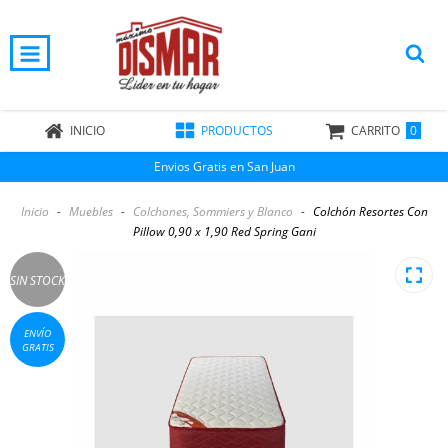
0
INICIO
PRODUCTOS
CARRITO
Envios Gratis en San Juan
Inicio
-
Muebles
-
Colchones, Sommiers y Blanco
-
Colchón Resortes Con
Pillow 0,90 x 1,90 Red Spring Gani
SIN STOCK
ENVÍO
GRATIS