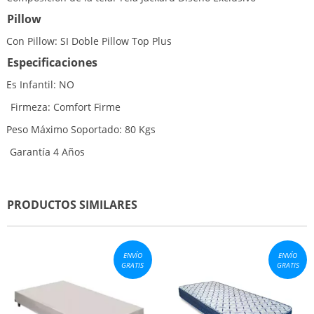
Pillow
Con Pillow: SI Doble Pillow Top Plus
Especificaciones
Es Infantil: NO
Firmeza: Comfort Firme
·
Peso Máximo Soportado: 80 Kgs
arantía 4 Años
PRODUCTOS SIMILARES
ENVÍO
ENVÍO
GRATIS
GRATIS