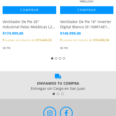
Ventilador De Pie 26"
Ventilador De Pie 16" Inverter
Industrial Palas Metálicas L26
Digital Blanco SF-16WI1AE1
Everest
Midea
$174.999,00
$149.999,00
9
cuotas sin interés de
$19.444,33
9
cuotas sin interés de
$16.666,56
DE PIE
DE PIE
ENVIAMOS TU COMPRA
Entregas sin Cargo en San Juan