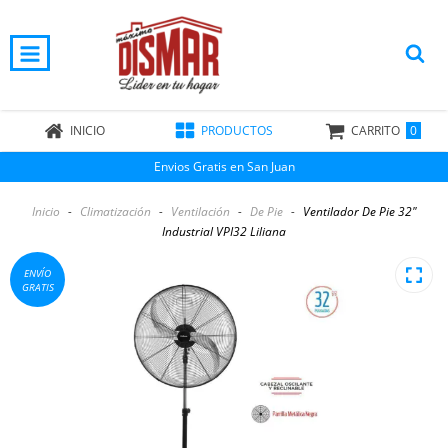
0
INICIO
PRODUCTOS
CARRITO
Envios Gratis en San Juan
Inicio
-
Climatización
-
Ventilación
-
De Pie
-
Ventilador De Pie 32"
Industrial VPI32 Liliana
ENVÍO
GRATIS