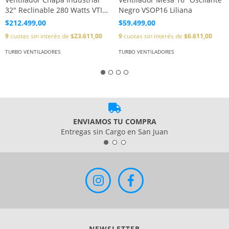
32" Reclinable 280 Watts VTI32
Negro VSOP16 Liliana
Liliana
$212.499,00
$59.499,00
9
cuotas sin interés de
$23.611,00
9
cuotas sin interés de
$6.611,00
TURBO VENTILADORES
TURBO VENTILADORES
ENVIAMOS TU COMPRA
Entregas sin Cargo en San Juan
NEWSLETTER