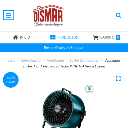
0
INICIO
PRODUCTOS
CARRITO
Envios Gratis en San Juan
Inicio
-
Climatización
-
Ventilación
-
Turbo Ventiladores
-
Ventilador
Turbo 3 en 1 Piso Pared Techo VTHD16A Verde Liliana
ENVÍO
GRATIS